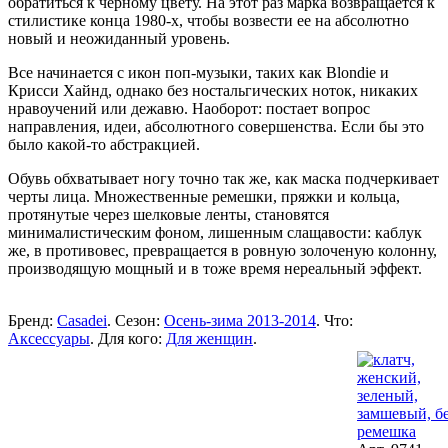
обратиться к черному цвету. На этот раз марка возвращается к
стилистике конца 1980-х, чтобы возвести ее на абсолютно
новый и неожиданный уровень.
Все начинается с икон поп-музыки, таких как Blondie и
Крисси Хайнд, однако без ностальгических ноток, никаких
нравоучений или дежавю. Наоборот: постает вопрос
направления, идеи, абсолютного совершенства. Если бы это
было какой-то абстракцией.
Обувь обхватывает ногу точно так же, как маска подчеркивает
черты лица. Множественные ремешки, пряжки и кольца,
протянутые через шелковые ленты, становятся
минималистическим фоном, лишенным слащавости: каблук
же, в противовес, превращается в ровную золоченую колонну,
производящую мощный и в тоже время нереальный эффект.
Бренд:
Casadei
. Сезон:
Осень-зима 2013-2014
. Что:
Аксессуары
. Для кого:
Для женщин
.