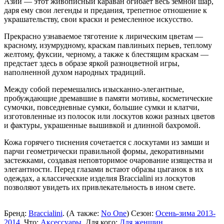
Азии — этот живописный караван огибает весь земной шар,
даря ему свои легенды и предания, трепетное отношение к
украшательству, свои краски и ремесленное искусство.
Прекрасно узнаваемое тяготение к лирическим цветам —
красному, изумрудному, краскам павлиньих перьев, теплому
желтому, фуксии, черному, а также к блестящим краскам —
предстает здесь в образе яркой разноцветной игры,
наполненной духом народных традиций.
Между собой перемешались изысканно-элегантные,
пробуждающие дремавшие в памяти мотивы, косметические
сумочки, повседневные сумки, большие сумки и клатчи,
изготовленные из полосок или лоскутов кожи разных цветов
и фактуры, украшенные вышивкой и длинной бахромой.
Кожа горячего тиснения сочетается с лоскутами из замши и
парчи геометрически правильной формы, декоративными
застежками, создавая неповторимое очарование изящества и
элегантности. Перед глазами встают образы цыганок в их
одеждах, а классические изделия Braccialini из лоскутов
позволяют увидеть их привлекательность в ином свете.
Бренд:
Braccialini
. (А также:
No One
) Сезон:
Осень-зима 2013-
2014
. Что:
Аксессуары
. Для кого:
Для женщин
.