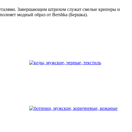
 деталями. Завершающим штрихом служат смелые криперы и
полняет модный образ от Bershkа (Бершка).