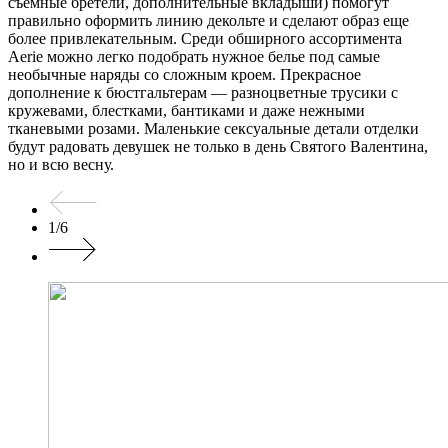
съемные бретели, дополнительные вкладыши) помогут
правильно оформить линию декольте и сделают образ еще
более привлекательным. Среди обширного ассортимента
Aerie можно легко подобрать нужное белье под самые
необычные наряды со сложным кроем. Прекрасное
дополнение к бюстгальтерам — разноцветные трусики с
кружевами, блестками, бантиками и даже нежными
тканевыми розами. Маленькие сексуальные детали отделки
будут радовать девушек не только в день Святого Валентина,
но и всю весну.
1
/
6