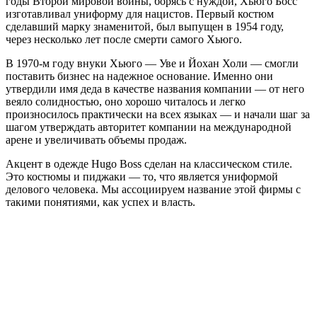
годы Второй мировой войны, борясь с нуждой, Хьюго Босс
изготавливал униформу для нацистов. Первый костюм
сделавший марку знаменитой, был выпущен в 1954 году,
через несколько лет после смерти самого Хьюго.
В 1970-м году внуки Хьюго — Уве и Йохан Холи — смогли
поставить бизнес на надежное основание. Именно они
утвердили имя деда в качестве названия компании — от него
веяло солидностью, оно хорошо читалось и легко
произносилось практически на всех языках — и начали шаг за
шагом утверждать авторитет компании на международной
арене и увеличивать объемы продаж.
Акцент в одежде Hugo Boss сделан на классическом стиле.
Это костюмы и пиджаки — то, что является униформой
делового человека. Мы ассоциируем название этой фирмы с
такими понятиями, как успех и власть.