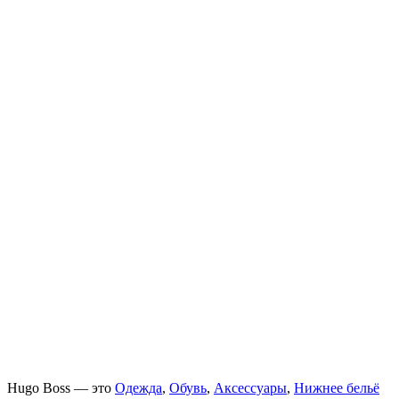
Hugo Boss — это
Одежда
,
Обувь
,
Аксессуары
,
Нижнее бельё