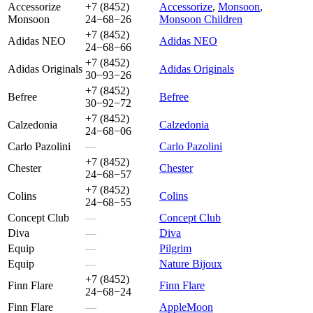
Accessorize
+7 (8452)
Accessorize
,
Monsoon
,
Monsoon
24−68−26
Monsoon Children
+7 (8452)
Adidas NEO
Adidas NEO
24−68−66
+7 (8452)
Adidas Originals
Adidas Originals
30−93−26
+7 (8452)
Befree
Befree
30−92−72
+7 (8452)
Calzedonia
Calzedonia
24−68−06
Carlo Pazolini
—
Carlo Pazolini
+7 (8452)
Chester
Chester
24−68−57
+7 (8452)
Colins
Colins
24−68−55
Concept Club
—
Concept Club
Diva
—
Diva
Equip
—
Pilgrim
Equip
—
Nature Bijoux
+7 (8452)
Finn Flare
Finn Flare
24−68−24
Finn Flare
—
AppleMoon