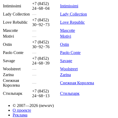
+7 (8452)
Intimissimi
Intimissimi
24−68−04
Lady Collection
—
Lady Collection
+7 (8452)
Love Rebublic
Love Republic
30−92−73
Mascotte
—
Mascotte
Motivi
—
Motivi
+7 (8452)
Ostin
Ostin
30−92−76
Paolo Conte
—
Paolo Conte
+7 (8452)
Savage
Savage
24−68−39
Woolstreet
—
Woolstreet
Zarina
—
Zarina
Снежная
—
Снежная Королева
Королева
+7 (8452)
Стильпарк
Стильпарк
24−68−13
© 2007—2026 (newsrv)
О проекте
Реклама