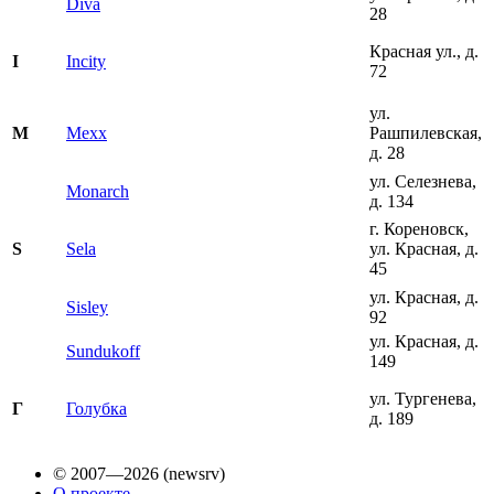
Diva
28
Красная ул., д.
Incity
I
72
ул.
Mexx
Рашпилевская,
M
д. 28
ул. Селезнева,
Monarch
д. 134
г. Кореновск,
Sela
ул. Красная, д.
S
45
ул. Красная, д.
Sisley
92
ул. Красная, д.
Sundukoff
149
ул. Тургенева,
Голубка
Г
д. 189
© 2007—2026 (newsrv)
О проекте