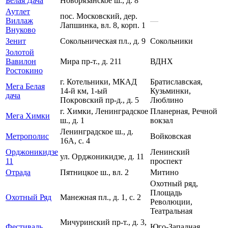
Белая Дача
Новорязанское ш., д. 8
Аутлет
пос. Московский, дер.
Виллаж
—
Лапшинка, вл. 8, корп. 1
Внуково
Зенит
Сокольническая пл., д. 9
Сокольники
Золотой
Вавилон
Мира пр-т., д. 211
ВДНХ
Ростокино
г. Котельники, МКАД
Братиславская,
Мега Белая
14-й км, 1-ый
Кузьминки,
дача
Покровский пр-д., д. 5
Люблино
г. Химки, Ленинградское
Планерная, Речной
Мега Химки
ш., д. 1
вокзал
Ленинградское ш., д.
Метрополис
Войковская
16А, с. 4
Орджоникидзе
Ленинский
ул. Орджоникидзе, д. 11
11
проспект
Отрада
Пятницкое ш., вл. 2
Митино
Охотный ряд,
Площадь
Охотный Ряд
Манежная пл., д. 1, с. 2
Революции,
Театральная
Мичуринский пр-т., д. 3,
Фестиваль
Юго-Западная